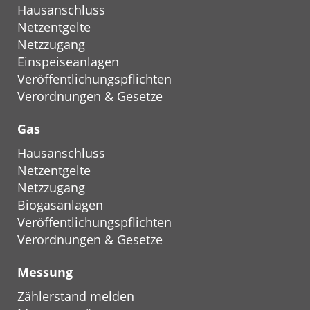
Hausanschluss
ene
Netzentgelte
Vereinbarun
Netzzugang
gen
Einspeiseanlagen
Veröffentlichungspflichten
Verordnungen & Gesetze
31.12.20
Nr. 5 - Einwohnerzahl im
Netzgebiet
25
Gas
Anzahl
10.687
Hausanschluss
Einwohner
Netzentgelte
im
Netzzugang
Netzgebiet
Biogasanlagen
NS
Veröffentlichungspflichten
Verordnungen & Gesetze
31.12.20
Nr. 6 - Versorgte Fläche
Messung
25
Zählerstand melden
km²
3,2
Versorgte