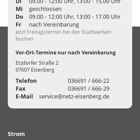
Di
09.00 - 12:00 Uhr, 13:00 - 15.00 Uhr
als sechs Monate ab dem
Erhalt des
Mi
geschlossen
Netzanschlussbegehrens
Do
09.00 - 12:00 Uhr, 13:00 - 17.00 Uhr
nicht durchgeführt
wurden
Fr
nach Vereinbarung
Jetzt Freitagstermin bei den Stadtwerken
Anzahl
Netzanschlü
buchen
sse - MS
Vor-Ort-Termine nur nach Vereinbarung
Anzahl
Netzanschlü
Etzdorfer Straße 2
sse - MS / NS
07607 Eisenberg
Anzahl
Netzanschlü
Telefon
036691 / 666-22
sse - NS
Fax
036691 / 666-29
E-Mail
service@netz-eisenberg.de
31.12.20
Nr. 4d - Anzahl
abgeschlossenen
25
Vereinbarungen nach § 14a
Abs. 1 S. 1
Strom
Anzahl
Abgeschloss