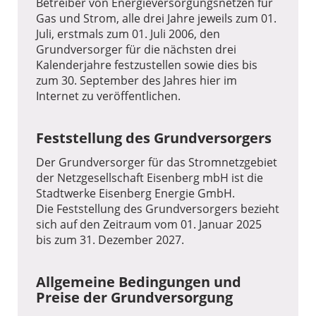
Betreiber von Energieversorgungsnetzen für
Gas und Strom, alle drei Jahre jeweils zum 01.
31.12.20
Nr. 4 - Anzahl
Juli, erstmals zum 01. Juli 2006, den
Entnahmestellen je Netz-
25
Grundversorger für die nächsten drei
und Umspannebene
Kalenderjahre festzustellen sowie dies bis
(Hausanschlüsse)
zum 30. September des Jahres hier im
Anzahl
86
Internet zu veröffentlichen.
Entnahmest
ellen - MS
Feststellung des Grundversorgers
Anzahl
57
Entnahmest
ellen - MS /
Der Grundversorger für das Stromnetzgebiet
der Netzgesellschaft Eisenberg mbH ist die
NS
Stadtwerke Eisenberg Energie GmbH.
Anzahl
2.808
Entnahmest
Die Feststellung des Grundversorgers bezieht
ellen - NS
sich auf den Zeitraum vom 01. Januar 2025
bis zum 31. Dezember 2027.
31.12.20
Nr. 4a - Intelligente
Allgemeine Bedingungen und
Messsysteme bei
25
Preise der Grundversorgung
Netzanschlüssen in der
Niederspannung