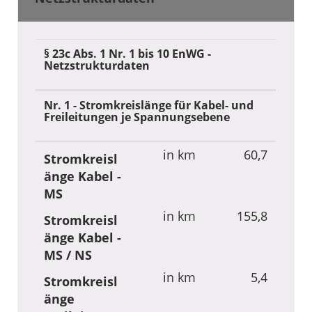
in kWh
1.890.15
Menge
1
in
10,713
Beschaffung
§ 23c Abs. 1 Nr. 1 bis 10 EnWG -
ct/kWh
Netzstrukturdaten
skosten
Nr. 1 - Stromkreislänge für Kabel- und
Freileitungen je Spannungsebene
in km
60,7
Stromkreisl
änge Kabel -
MS
in km
155,8
Stromkreisl
änge Kabel -
MS / NS
in km
5,4
Stromkreisl
änge