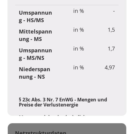
in %
-
Umspannun
g - HS/MS
in %
1,5
Mittelspann
ung - MS
in %
1,7
Umspannun
g - MS/NS
in %
4,97
Niederspan
nung - NS
§ 23c Abs. 3 Nr. 7 EnWG - Mengen und
Preise der Verlustenergie
Menge und durchschnittliche
Beschaffungskosten der Verlustenergie
Netzstrukturdaten