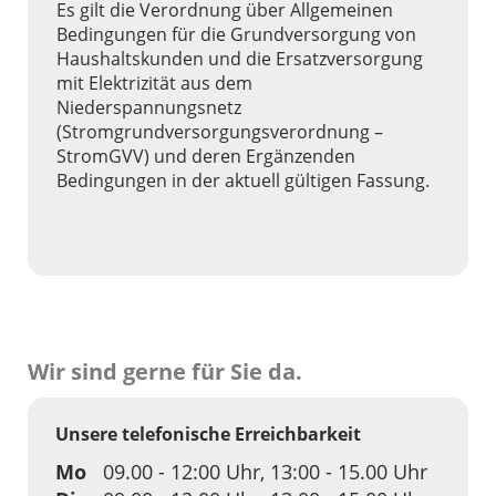
Es gilt die Verordnung über Allgemeinen
Bedingungen für die Grundversorgung von
Anzahl
Intelligente
Haushaltskunden und die Ersatzversorgung
Messsystem
mit Elektrizität aus dem
e - NS
Niederspannungsnetz
(Stromgrundversorgungsverordnung –
StromGVV) und deren Ergänzenden
Bedingungen in der aktuell gültigen Fassung.
31.12.20
Nr. 4b - Entnahmestellen,
die über Netzanschlüsse in
25
der Niederspannung an
ein intelligentes
Messsystem
angeschlossen sind
Anzahl
Entnahmest
ellen - NS
Wir sind gerne für Sie da.
Unsere telefonische Erreichbarkeit
31.12.20
Nr. 4c - Anzahl der
Netzanschlüsse, die länger
Mo
09.00 - 12:00 Uhr, 13:00 - 15.00 Uhr
25
als drei Monate und länger