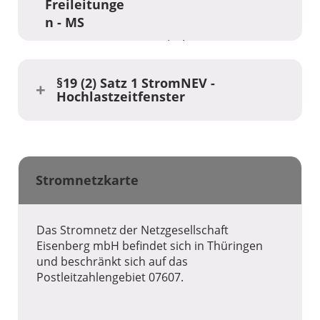
Freileitunge
n - MS
in km
11,8
Stromkreisl
änge
§19 (2) Satz 1 StromNEV -
Freileitunge
Hochlastzeitfenster
n - MS / NS
31.12.20
Nr. 2 - Installierte Leistung
der Umspannebene
25
Stromnetzkarte
in kVA
20.710
Installierte
Leistung der
Das Stromnetz der Netzgesellschaft
Umspanneb
Eisenberg mbH befindet sich in Thüringen
und beschränkt sich auf das
ene - MS /
Postleitzahlengebiet 07607.
NS